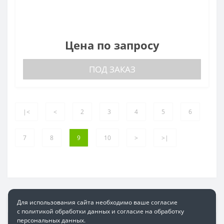
Цена по запросу
ПОД ЗАКАЗ
|<
<
2
3
4
5
6
7
8
9
10
>
>|
Для использования сайта необходимо ваше согласие
с политикой обработки данных и согласие на обработку
персональных данных.