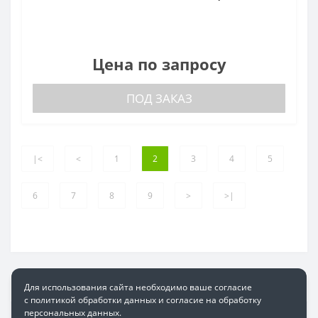
Цена по запросу
ПОД ЗАКАЗ
|<
<
1
2
3
4
5
6
7
8
9
>
>|
Для использования сайта необходимо ваше согласие
с политикой обработки данных и согласие на обработку
персональных данных.