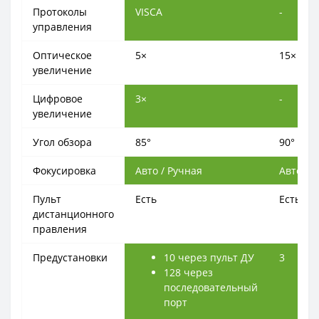
Протоколы
VISCA
-
управления
Оптическое
5×
15×
увеличение
Цифровое
3×
-
увеличение
Угол обзора
85°
90°
Фокусировка
Авто / Ручная
Автофок
Пульт
Есть
Есть
дистанционного
правления
Предустановки
10 через пульт ДУ
3
128 через
последовательный
порт