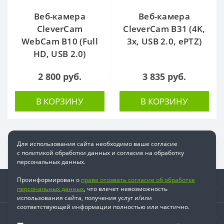
Веб-камера
Веб-камера
CleverCam
CleverCam B31 (4K,
WebCam B10 (Full
3x, USB 2.0, ePTZ)
HD, USB 2.0)
2 800 руб.
3 835 руб.
В КОРЗИНУ
В КОРЗИНУ
Для использования сайта необходимо ваше согласие
с политикой обработки данных и согласие на обработку
персональных данных.
Проинформирован о
праве отозвать согласие об обработке
Информация
персональных данных
, что влечет невозможность
использования сайта, получения услуг и/или
соответствующей информации полностью или частично.
Время работы