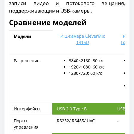
записи видео и потокового вещания,
поддерживающими USB-камеры.
Сравнение моделей
PTZ-камера CleverMic
PTZ-
Модели
1415U
Logite
Ca
Разрешение
3840×2160: 30 к/с
38
1920×1080: 60 к/с
30
1280×720: 60 к/с
19
60
12
60
Интерфейсы
USB 2.0 Type B
USB 3.0
Порты
RS232/ RS485/ UVC
-
управления