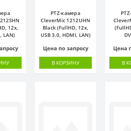
мера
PTZ-камера
PTZ
1212SHN
CleverMic 1212UHN
Clever
HD, 12x,
Black (FullHD, 12x,
(FullH
, LAN)
USB 3.0, HDMI, LAN)
DV
апросу
Цена по запросу
Цена 
ИНУ
В КОРЗИНУ
В 