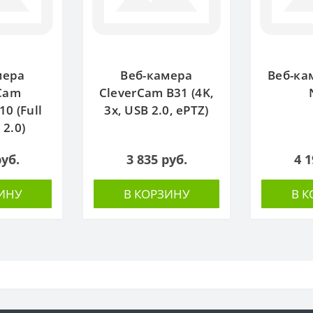
мера
Веб-камера
Веб-ка
Cam
CleverCam B31 (4K,
0 (Full
3x, USB 2.0, ePTZ)
 2.0)
руб.
3 835 руб.
4 1
ИНУ
В КОРЗИНУ
В 