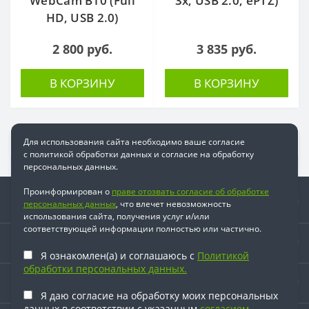
WebCam B10 (Full
3x, USB 2.0, ePTZ)
HD, USB 2.0)
2 800 руб.
3 835 руб.
В КОРЗИНУ
В КОРЗИНУ
Для использования сайта необходимо ваше согласие
с политикой обработки данных и согласие на обработку
персональных данных.
Проинформирован о
праве отозвать согласие об обработке
Информация
персональных данных
, что влечет невозможность
использования сайта, получения услуг и/или
соответствующей информации полностью или частично.
Время работы
Я ознакомлен(а) и соглашаюсь с
Политикой
обработки персональных данных.
Наши контакты
Я даю согласие на обработку моих персональных
данных в соответствии с указанным
согласием.