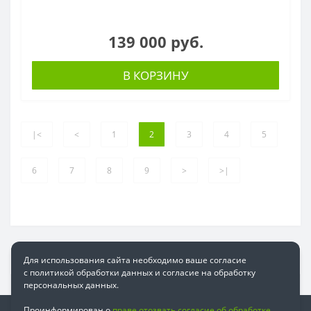
139 000 руб.
В КОРЗИНУ
|<
<
1
2
3
4
5
6
7
8
9
>
>|
Для использования сайта необходимо ваше согласие
с политикой обработки данных и согласие на обработку
персональных данных.
Проинформирован о
праве отозвать согласие об обработке