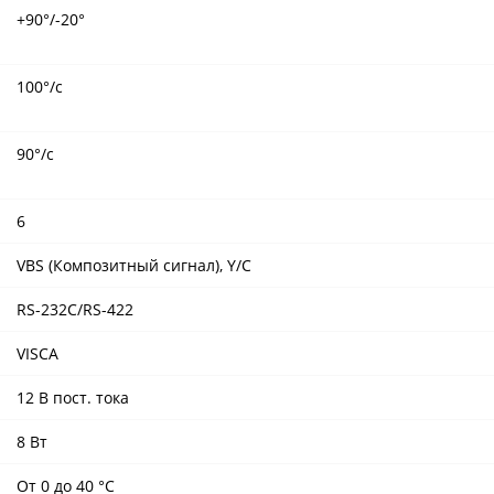
+90°/-20°
100°/с
90°/с
6
VBS (Композитный сигнал), Y/C
RS-232C/RS-422
VISCA
12 В пост. тока
8 Вт
От 0 до 40 °C