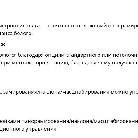
ыстрого использования шесть положений панорамир
ланса белого.
аж
яются благодаря опциям стандартного или потолочно
при монтаже ориентацию, благодаря чему получающ
орамирования/наклона/масштабирования можно упра
стройками панорамирования/наклона/масштабировани
нционного управления.