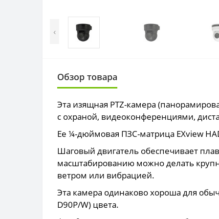
‹
Обзор товара
Эта изящная PTZ-камера (панорамиров
с охраной, видеоконференциями, дис
Ее ¼-дюймовая ПЗС-матрица EXview HA
Шаговый двигатель обеспечивает плав
масштабированию можно делать крупны
ветром или вибрацией.
Эта камера одинаково хороша для обычн
D90P/W) цвета.