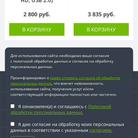
HD, USB 2.0)
2 800 руб.
3 835 руб.
В КОРЗИНУ
В КОРЗИНУ
Для использования сайта необходимо ваше согласие
с политикой обработки данных и согласие на обработку
персональных данных.
Проинформирован о
праве отозвать согласие об обработке
Информация
персональных данных
, что влечет невозможность
использования сайта, получения услуг и/или
соответствующей информации полностью или частично.
Время работы
Я ознакомлен(а) и соглашаюсь с
Политикой
обработки персональных данных.
Наши контакты
Я даю согласие на обработку моих персональных
данных в соответствии с указанным
согласием.