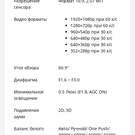
Разрешение
Формат 16:9, 2.07 МП
сенсора
Видео форматы
1920×1080p при 60 к/с
1280×720p при 60 к/с
960×540p при 30 к/с
640×480p при 30 к/с
640×360p при 30 к/с
352×288p при 30 к/с
Угол обзора
60.9°
Диафрагма
F1.6 ~ F3.0
Минимальное
0.5 Люкс (F1.8, AGC ON)
освещение
Подавление
2D, 3D
шума
Баланс белого
Авто/ Ручной/ One Push/
3000K/ 4000K/ 5000K/ 6500K