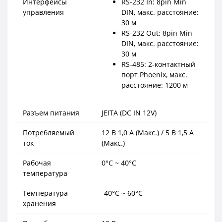
Интерфейсы
RS-232 In: 8pin Min
управления
DIN, макс. расстояние:
30 м
RS-232 Out: 8pin Min
DIN, макс. расстояние:
30 м
RS-485: 2-контактный
порт Phoenix, макс.
расстояние: 1200 м
Разъем питания
JEITA (DC IN 12V)
Потребляемый
12 В 1,0 А (Макс.) / 5 В 1,5 А
ток
(Макс.)
Рабочая
0°C ~ 40°C
температура
Температура
-40°C ~ 60°C
хранения