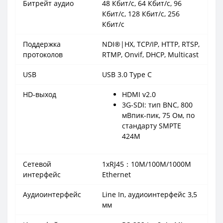
Битрейт аудио
48 Кбит/с, 64 Кбит/с, 96
Кбит/с, 128 Кбит/с, 256
Кбит/с
Поддержка
NDI®|HX, TCP/IP, HTTP, RTSP,
протоколов
RTMP, Onvif, DHCP, Multicast
USB
USB 3.0 Type C
HD-выход
HDMI v2.0
3G-SDI: тип BNC, 800
мВпик-пик, 75 Ом, по
стандарту SMPTE
424M
Сетевой
1xRJ45：10M/100M/1000M
интерфейс
Ethernet
Аудиоинтерфейс
Line In, аудиоинтерфейс 3,5
мм