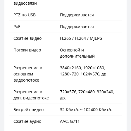
видеосвязи
PTZ по USB
Поддерживается
PoE
Поддерживается
Сжатие видео
H.265 / H.264 / MJEPG
Потоки видео
Основной и
дополнительный
Разрешение в
3840×2160, 1920×1080,
основном
1280×720, 1024×576, др.
видеопотоке
Разрешение в
720×576, 720×480, 320×240,
доп. видеопотоке
др.
Битрейт видео
32 Кбит/с ~ 102400 Кбит/с
Сжатие аудио
AAC, G711