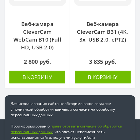
Веб-камера
Веб-камера
CleverCam
CleverCam B31 (4K,
WebCam B10 (Full
3x, USB 2.0, ePTZ)
HD, USB 2.0)
2 800 руб.
3 835 руб.
В КОРЗИНУ
В КОРЗИНУ
Для использования сайта необходимо ваше согласие
с политикой обработки данных и согласие на обработку
персональных данных.
Проинформирован о
праве отозвать согласие об обработке
Информация
персональных данных
, что влечет невозможность
использования сайта, получения услуг и/или