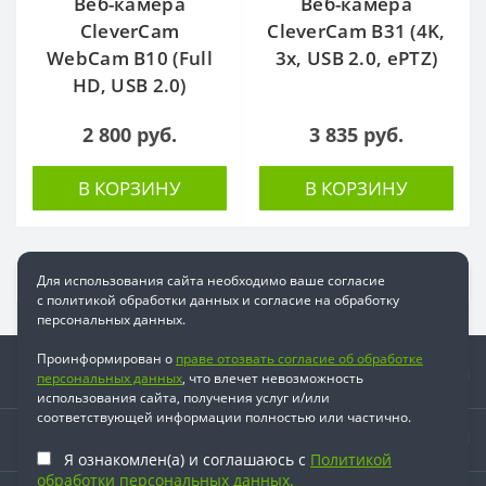
Веб-камера
Веб-камера
CleverCam
CleverCam B31 (4K,
WebCam B10 (Full
3x, USB 2.0, ePTZ)
HD, USB 2.0)
2 800 руб.
3 835 руб.
В КОРЗИНУ
В КОРЗИНУ
Для использования сайта необходимо ваше согласие
с политикой обработки данных и согласие на обработку
персональных данных.
Проинформирован о
праве отозвать согласие об обработке
Информация
персональных данных
, что влечет невозможность
использования сайта, получения услуг и/или
соответствующей информации полностью или частично.
Время работы
Я ознакомлен(а) и соглашаюсь с
Политикой
обработки персональных данных.